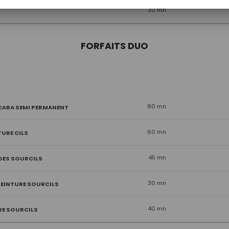
30 mn
FORFAITS DUO
80 mn
CARA SEMI PERMANENT
60 mn
URE CILS
45 mn
 DES SOURCILS
30 mn
TEINTURE SOURCILS
40 mn
RE SOURCILS