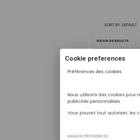
SORT BY: DEFAULT
GRAIN DE BEAUTE
Cookie preferences
Préférences des cookies
SORT BY: DEFAULT
Nous utilisons des cookies pour 
DEPOSE
publicités personnalisés.
Vous pouvez tout autoriser, les c
MASCARA SEMI-PERMA
REHAUSSEMENT
MANAGE PREFERENCES