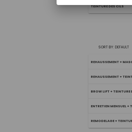
TEINTURE DES CILS
SORT BY: DEFAULT
REHAUSSEMENT + MAS
REHAUSSEMENT + TEINT
BROW LIFT + TEINTURE
ENTRETIEN MENSUEL + 
REMODELAGE + TEINTU