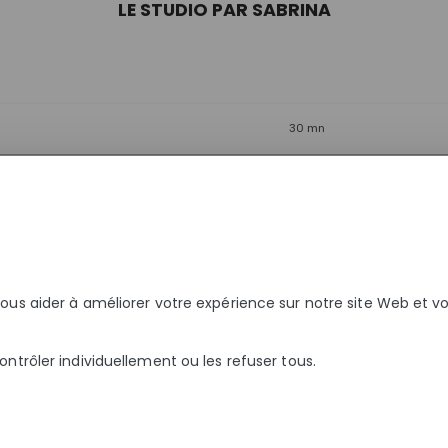
LE STUDIO PAR SABRINA
30 mn
BEAUTÉ DU REGARD
nous aider à améliorer votre expérience sur notre site Web et 
30 mn
ontrôler individuellement ou les refuser tous.
30 mn
NENT
45 mn